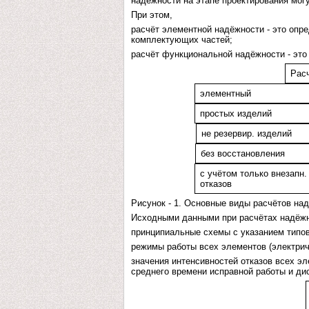
надёжности на этапе проектирования могу
При этом,
расчёт элементной надёжности - это опр
комплектующих частей;
расчёт функциональной надёжности - это
Рас
элементный
простых изделий
не резервир. изделий
без восстановления
с учётом только внезапн.
отказов
Рисунок - 1. Основные виды расчётов на
Исходными данными при расчётах надёжн
принципиальные схемы с указанием типо
режимы работы всех элементов (электриче
значения интенсивностей отказов всех э
среднего времени исправной работы и ди