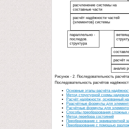
расчленение системы на
составные части
расчёт надёжности частей
(элементов) системы
параллельно -
ветвящ
последов.
структ
cтруктура
составл
расчёт 
анализ р
Рисунок - 2. Последовательность расчёт
Последовательность расчётов надёжности
Основные этапы расчёта надёжнос
Метод структурной схемы надежно
Расчёт надёжности, основанный н
Ррасчётные формулы для элементо
Расчётные формулы для элементов
Способы преобразования сложных 
Метод перебора состояний
Преобразование с эквивалентной з
Преобразование с помощью разлож