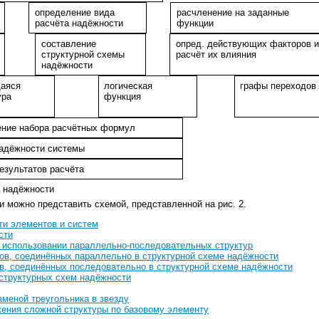
определение вида
расчленение на заданные
расчёта надёжности
функции
составление
опред. действующих факторов и
структурной схемы
расчёт их влияния
надёжности
аяся
логическая
графы переходов
ура
функция
ение набора расчётных формул
надёжности системы
езультатов расчёта
а надёжности
 можно представить схемой, представленной на рис. 2.
ти элементов и систем
сти
а использовании параллельно-последовательных структур
в, соединённых параллельно в структурной схеме надёжности
, соединённых последовательно в структурной схеме надёжности
структурных схем надёжности
аменой треугольника в звезду
ения сложной структуры по базовому элементу