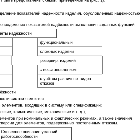
т быть представлены схемой, приведённой на (рис. 1).
еделение показателей надёжности изделия, обусловленных надёжностью
 определение показателей надёжности выполнения заданных функций.
чёты надёжности
функциональный
сложных изделий
резервир. изделий
с восстановлением
с учётом различных видов
отказов
дёжности
ости систем являются:
в элементов, входящих в систему или спецификаций;
ские, климатические, механические и т. д.);
лементов при номинальных и фактических режимах, а также значения
сперсии для элементов, подверженных постепенным отказам.
Словесное описание условий
работоспособности