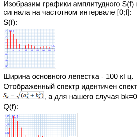
Изобразим графики амплитудного S(f) 
сигнала на частотном интервале [0;f]:
S(f):
Ширина основного лепестка - 100 кГц.
Отображенный спектр идентичен спектру
, а для нашего случая bk=0
Q(f):