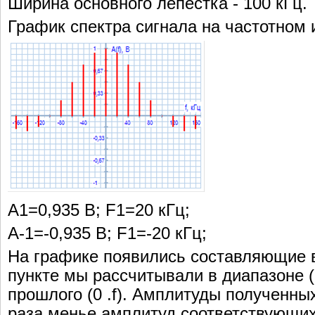
Ширина основного лепестка - 100 кГц.
График спектра сигнала на частотном ин
А1=0,935 В; F1=20 кГц;
А-1=-0,935 В; F1=-20 кГц;
На графике появились составляющие в о
пункте мы рассчитывали в диапазоне (-f
прошлого (0 .f). Амплитуды полученны
раза менье амплитуд соответствующих