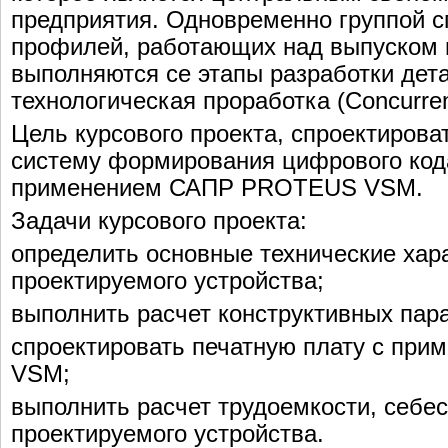
предприятия. Одновременно группой 
профилей, работающих над выпуском н
выполняются се этапы разработки дета
технологическая проработка (Concurrent
Цель курсового проекта, спроектиров
систему формирования цифрового кода
применением САПР PROTEUS VSM.
Задачи курсового проекта:
определить основные технические хар
проектируемого устройства;
выполнить расчет конструктивных пар
спроектировать печатную плату с при
VSM;
выполнить расчет трудоемкости, себе
проектируемого устройства.