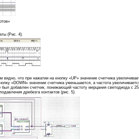
ртов»
ты (Рис. 4).
м видно, что при нажатии на кнопку «UP» значение счетчика увеличивае
кнопку «DOWN» значение счетчика уменьшается, а частота увеличиваетс
е был добавлен счетчик, понижающий частоту мерцания светодиода с 25
одавления дребезга контактов (рис. 5).