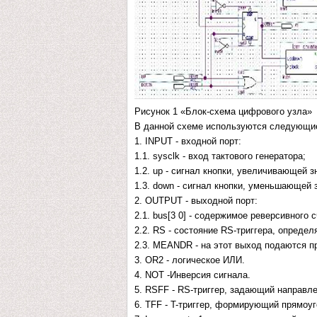
Рисунок 1 «Блок-схема цифрового узла»
В данной схеме используются следующи
1. INPUT - входной порт:
1.1. sysclk - вход тактового генератора;
1.2. up - сигнал кнопки, увеличивающей з
1.3. down - сигнал кнопки, уменьшающей 
2. OUTPUT - выходной порт:
2.1. bus[3 0] - содержимое реверсивного
2.2. RS - состояние RS-триггера, опреде
2.3. MEANDR - на этот выход подаются п
3. OR2 - логическое ИЛИ.
4. NOT -Инверсия сигнала.
5. RSFF - RS-триггер, задающий направле
6. TFF - T-триггер, формирующий прямоу