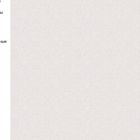
е
ны
дные