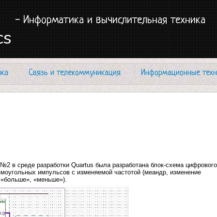
- Информатика и вычислительная техника
cs
ика
Связь и телекоммуникация
Информационные техн
№2 в среде разработки Quartus была разработана блок-схема цифрового
рямоугольных импульсов с изменяемой частотой (меандр, изменение
 «больше», «меньше»).