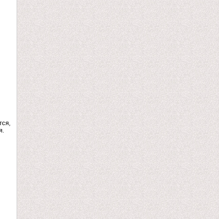
тся,
я.