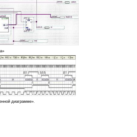
га»
енной диаграмме».