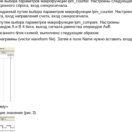
утем выбора параметров макрофункции lpm_counter. Настроены следующи
хронного сброса, вход синхросигнала.
 созданный путем выбора параметров макрофункции lpm_counter. Настрое
а, вход направления счета, вход синхросигнала.
 путем выбора параметров макрофункции lpm_compare. Настроены
ндов A и B 4 бита, выход сигнала равенства операндов AeB.
исанного блок-схемой, выполнено следующим образом:
аграммы (vector waveform file). Затем в поле Name нужно вставить вхо
мму»
е значения (рис.3).