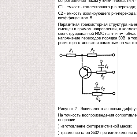
сопротивление токам утечки n-области;4 
С1 - емкость коллекторного p-n-перехода;
С2 - емкость изолирующего p-n-перехода;
коэффициентом В.
Паразитная транзисторная структура нач
смещен в прямом направлении, а коллект
сконструированной ИМС на n- и n+ -обла
напряжение переходов порядка 50В, а то
резистора становится заметным на часто
Рисунок 2 - Эквивалентная схема диффуз
На точность воспроизведения сопротивле
операции:
) изготовление фоторезистивной маски;
) травление слоя Si02 при изготовлении и