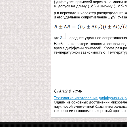
) диффузия примесей через окна маски на
е. допуск на длину (±Δl) и ширину (± Δb)
p-n-перехода и характер распределения к
и его удельное сопротивление ± ρV. Ука
где
- среднее удельное сопротивление
Наибольшие потери точности воспроизведе
время диффузии примесей. Кроме разбр
температурной зависимостью. Температ
Статья в тему
Технология изготовления диффузионых р
Одним из основных достижений микроэле
наук новой элементной базы интегральны
технологии позволило в короткий срок со