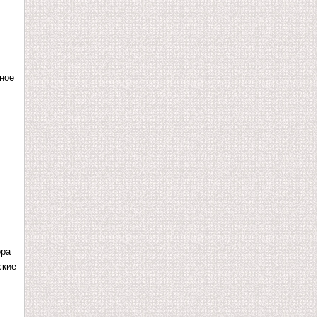
ное
ора
ские