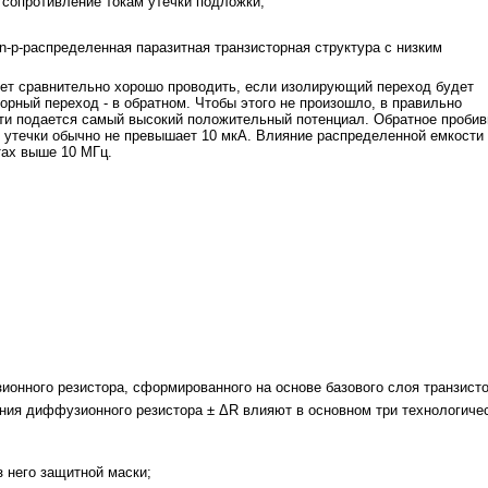
- сопротивление токам утечки подложки;
n-p-распределенная паразитная транзисторная структура с низким
нет сравнительно хорошо проводить, если изолирующий переход будет
орный переход - в обратном. Чтобы этого не произошло, в правильно
сти подается самый высокий положительный потенциал. Обратное пробив
к утечки обычно не превышает 10 мкА. Влияние распределенной емкости
тах выше 10 МГц.
ионного резистора, сформированного на основе базового слоя транзист
ния диффузионного резистора ± ΔR влияют в основном три технологиче
з него защитной маски;