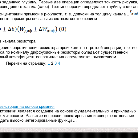
 заданную глубину. Первые две операции определяют точность рисунка,
 проводящего канала (слоя). Третья операция определяет глубину залеган
онцентрации примеси в p-области, т. е. допуски на толщину канала ±
занные параметры связаны известным соотношением:
 канала резистора.
ния сопротивления резистора происходят на третьей операции, т. е. во
оса по номиналу диффузионные резисторы обладают существенной
урный коэффициент сопротивления определяется выражением
Перейти на страницу:
1
2
3
4
езисторов на основе кремния
ктроники является создание на основе фундаментальных и прикладных
х микросхем. Развитие вопросов проектирования и совершенствование
здать высоко интегрированные функци ...