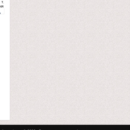
 т.
ия