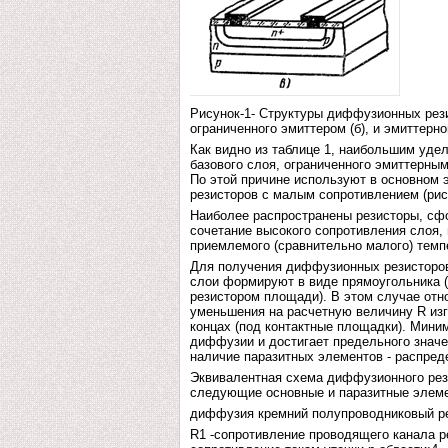
Рисунок-1- Структуры диффузионных резис
ограниченного эмиттером (б), и эмиттерно
Как видно из таблице 1, наибольшим уде
базового слоя, ограниченного эмиттерным
По этой причине используют в основном 
резисторов с малым сопротивлением (рис
Наиболее распространены резисторы, сфо
сочетание высокого сопротивления слоя,
приемлемого (сравнительно малого) темп
Для получения диффузионных резисторов
слои формируют в виде прямоугольника 
резистором площади). В этом случае отн
уменьшения на расчетную величину R изги
концах (под контактные площадки). Мин
диффузии и достигает предельного значе
наличие паразитных элементов - распред
Эквивалентная схема диффузионного рези
следующие основные и паразитные элем
диффузия кремний полупроводниковый р
R1 -сопротивление проводящего канала рез