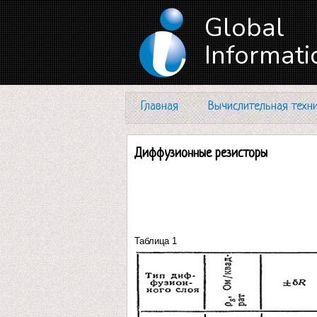
Global
Informati
Главная
Вычислительная техн
Диффузионные резиcторы
Таблица 1