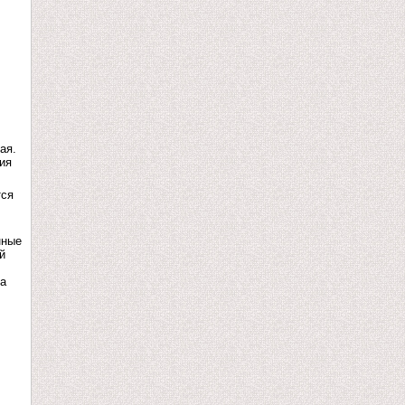
ая.
ия
тся
нные
й
на