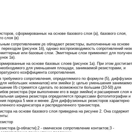
торов, сформированных на основе базового слоя (а), базового слоя,
го слоя (в)
льным сопротивлением ρs обладают резисторы, выполненные на основе
 переходом (рисунок 1б), однако воспроизводимость сопротивлений низк
эмиттерные или базовые слои. Эмиттерные слои применяют для получен
унок 1в).
рмированные на основе базовых слоев (рисунок 1а). При этом достигае
 необходимого для уменьшения площади, занимаемой резисторами, и
ературного коэффициента сопротивления.
 требуемого сопротивления, определяемого по формуле (5), диффузио
(для небольших номиналов) или змейки (с целью уменьшения занимаемо
ошение l/b стремятся сделать по возможности большим (10-50) для
бов резистора (при выполнении его в виде змейки) и расширения слоя 
имальная ширина резистора определяется процессами фотолитографии и
ния порядка 5 мкм и менее. Для диффузионных резисторов характерно
еленного конденсатора и распределенного транзистора.
стора на основе базового слоя приведена на рисунке 2. Она содержит
енты:
езистор
истора (p-области);2 - омическое сопротивление контактов;3 -